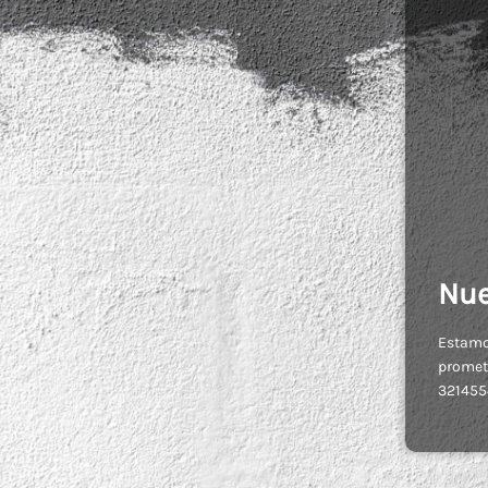
Nue
Estamos
promete
321455